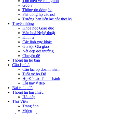
Tìm hiểu về cội nguồn
Góp ý
Thông tin dòng họ
Phả dòng họ các nơi
Trưởng ban liên lạc các thời kỳ
Truyền thống
Khoa học Giao dục
Văn hoá Nghệ thuật
Kinh tế
Các lĩnh vực khác
Gia tộc Gia giáo
Nét đẹp đời thường
Chuyên đề
Thông tin họ bạn
Câu lạc bộ
Câu lạc bộ doanh nhân
Tuổi trẻ họ Đỗ
Họ Đỗ các Tỉnh Thành
Lời hay ý đẹp
Bài ca họ đỗ
Thông tin hai chiều
Hỏi đáp
Thư Viện
Trang ảnh
Video