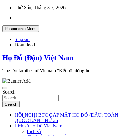
Skip
Thứ Sáu, Tháng 8 7, 2026
to
content
Responsive Menu
Support
Download
Họ Đỗ (Đậu) Việt Nam
The Do families of Vietnam "Kết nối dòng họ"
Search
Search
HỘI NGHỊ BTC GẶP MẶT HỌ ĐỖ (ĐẬU) TOÀN
QUỐC LẦN THỨ 26
Lịch sử họ Đỗ Việt Nam
Lịch sử