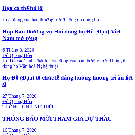
hướng
Bạn có thể bỏ lỡ
bài
Hoạt động của ban thường trực
Thông tin dòng họ
viết
Họp Ban thường vụ Hội đồng họ Đỗ (Đậu) Việt
Nam mở rộng
6 Tháng 8, 2026
Đỗ Quang Hòa
Họ Đỗ các Tỉnh Thành
Hoạt động của ban thường trực
Thông tin
dòng họ
Văn hoá Nghệ thuật
Họ Đỗ (Đậu) tổ chức lễ dâng hương hương tri ân liệt
sĩ
27 Tháng 7, 2026
Đỗ Quang Hòa
THÔNG TIN HAI CHIỀU
THÔNG BÁO MỜI THAM GIA DỰ THẦU
16 Tháng 7, 2026