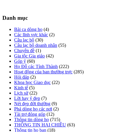
Danh mục
Bài ca dòng họ
(4)
Các lĩnh vực khác
(2)
Câu lạc bộ
(30)
Câu lạc bộ doanh nhân
(55)
Chuyên đề
(1)
Gia tộc Gia giáo
(42)
Góp ý
(60)
Họ Đỗ các Tỉnh Thành
(222)
Hoạt động của ban thường trực
(285)
Hỏi đáp
(2)
Khoa học Giao dục
(22)
Kinh tế
(5)
Lịch sử
(22)
Lời hay ý đẹp
(7)
Nét đẹp đời thường
(9)
Phả dòng họ các nơi
(2)
Tài trợ đóng góp
(12)
Thông tin dòng họ
(715)
THÔNG TIN HAI CHIỀU
(63)
Thông tin họ bạn
(18)