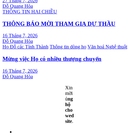
27 Tháng 7, 2026
Đỗ Quang Hòa
THÔNG TIN HAI CHIỀU
THÔNG BÁO MỜI THAM GIA DỰ THẦU
16 Tháng 7, 2026
Đỗ Quang Hòa
Họ Đỗ các Tỉnh Thành
Thông tin dòng họ
Văn hoá Nghệ thuật
Mừng việc Họ có nhiều thượng chuyển
16 Tháng 7, 2026
Đỗ Quang Hòa
Xin
mời
ủ
ng
hộ
cho
wed
site
.