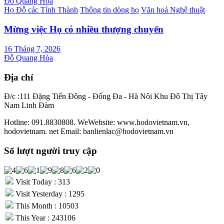
Đỗ Quang Hòa
Họ Đỗ các Tỉnh Thành
Thông tin dòng họ
Văn hoá Nghệ thuật
Mừng việc Họ có nhiều thượng chuyển
16 Tháng 7, 2026
Đỗ Quang Hòa
Địa chỉ
Đ/c :111 Đặng Tiến Đông - Đống Đa - Hà Nôi Khu Đô Thị Tây
Nam Linh Đàm
Hotline: 091.8830808. WeWebsite: www.hodovietnam.vn,
hodovietnam. net Email: banlienlac@hodovietnam.vn
Số lượt người truy cập
Visit Today : 313
Visit Yesterday : 1295
This Month : 10503
This Year : 243106