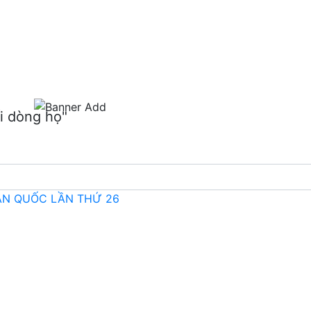
m
i dòng họ"
OÀN QUỐC LẦN THỨ 26