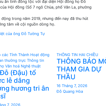
ưu ấn tình đồng tộc với đại diện Hội đồng họ Đỗ
sở của Hội đồng (Số 7 ngõ Chùa, phố Văn La, phường
ạt động trong năm 2019, nhưng đến nay đã thu hút
ớng tâm về cội nguồn dòng họ.
liệt của ông Đỗ Tường Tự
 các Tỉnh Thành
Hoạt động
THÔNG TIN HAI CHIỀU
THÔNG BÁO M
an thường trực
Thông tin
họ
Văn hoá Nghệ thuật
THAM GIA DỰ
Đỗ (Đậu) tổ
THẦU
́c lễ dâng
16 Tháng 7, 2026
ng hương tri ân
Đỗ Quang Hòa
 sĩ
áng 7, 2026