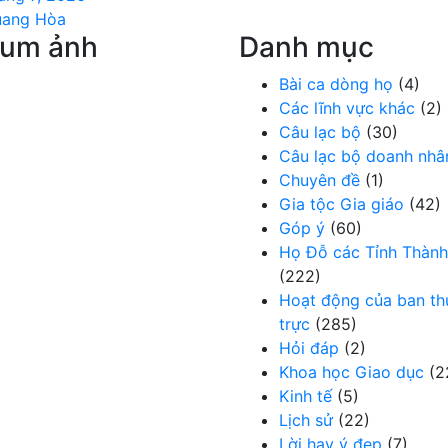
uang Hòa
bum ảnh
Danh mục
Bài ca dòng họ
(4)
Các lĩnh vực khác
(2)
Câu lạc bộ
(30)
Câu lạc bộ doanh nhâ
Chuyên đề
(1)
Gia tộc Gia giáo
(42)
Góp ý
(60)
Họ Đỗ các Tỉnh Thành
(222)
Hoạt động của ban t
trực
(285)
Hỏi đáp
(2)
Khoa học Giao dục
(2
Kinh tế
(5)
Lịch sử
(22)
Lời hay ý đẹp
(7)