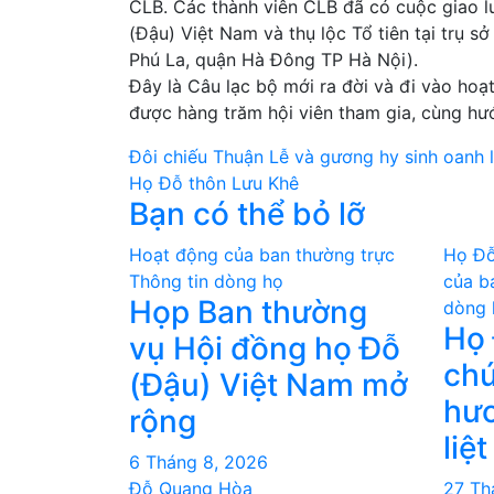
CLB. Các thành viên CLB đã có cuộc giao l
(Đậu) Việt Nam và thụ lộc Tổ tiên tại trụ 
Phú La, quận Hà Đông TP Hà Nội).
Đây là Câu lạc bộ mới ra đời và đi vào ho
được hàng trăm hội viên tham gia, cùng hư
Điều
Đôi chiếu Thuận Lễ và gương hy sinh oanh 
Họ Đỗ thôn Lưu Khê
hướng
Bạn có thể bỏ lỡ
bài
Hoạt động của ban thường trực
Họ Đỗ
viết
Thông tin dòng họ
của b
Họp Ban thường
dòng 
Họ 
vụ Hội đồng họ Đỗ
chư
(Đậu) Việt Nam mở
hươ
rộng
liệt
6 Tháng 8, 2026
Đỗ Quang Hòa
27 Th