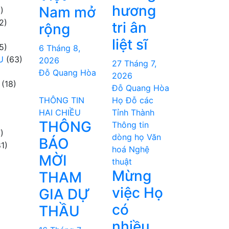
hương
Nam mở
)
2)
tri ân
rộng
liệt sĩ
5)
6 Tháng 8,
U
(63)
2026
27 Tháng 7,
Đỗ Quang Hòa
2026
(18)
Đỗ Quang Hòa
THÔNG TIN
Họ Đỗ các
HAI CHIỀU
Tỉnh Thành
THÔNG
Thông tin
)
dòng họ
Văn
BÁO
1)
hoá Nghệ
MỜI
thuật
Mừng
THAM
việc Họ
GIA DỰ
có
THẦU
nhiều