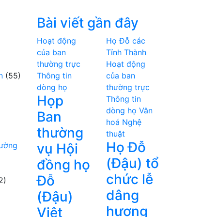
Bài viết gần đây
Hoạt động
Họ Đỗ các
của ban
Tỉnh Thành
thường trực
Hoạt động
n
(55)
Thông tin
của ban
dòng họ
thường trực
Họp
Thông tin
dòng họ
Văn
Ban
hoá Nghệ
thường
thuật
Họ Đỗ
hường
vụ Hội
(Đậu) tổ
đồng họ
chức lễ
Đỗ
2)
dâng
(Đậu)
hương
Việt